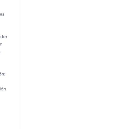
cas
n
oder
on
a
o
ón;
ión
: