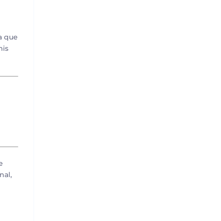
ca que
mis
e
nal,