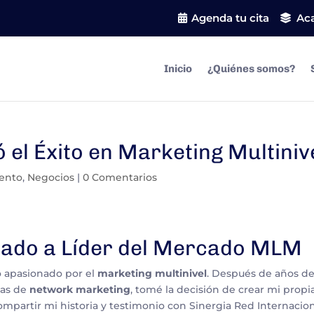
Agenda tu cita
Ac
Inicio
¿Quiénes somos?
el Éxito en Marketing Multiniv
ento
,
Negocios
|
0 Comentarios
iliado a Líder del Mercado MLM
 apasionado por el
marketing multinivel
. Después de años d
sas de
network marketing
, tomé la decisión de crear mi propi
partir mi historia y testimonio con Sinergia Red Internacion