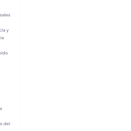
eales
cia y
ía
bido
o
s
o del