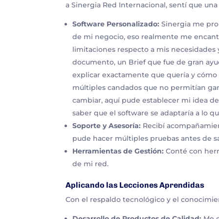
a Sinergia Red Internacional, sentí que una 
Software Personalizado:
Sinergia me prop
de mi negocio, eso realmente me encantó
limitaciones respecto a mis necesidades 
documento, un Brief que fue de gran ayud
explicar exactamente que quería y cómo l
múltiples candados que no permitían gana
cambiar, aquí pude establecer mi idea 
saber que el software se adaptaría a lo q
Soporte y Asesoría:
Recibí acompañamien
pude hacer múltiples pruebas antes de sal
Herramientas de Gestión:
Conté con herr
de mi red.
Aplicando las Lecciones Aprendidas
Con el respaldo tecnológico y el conocimi
Desarrollo de Productos de Calidad:
Me e