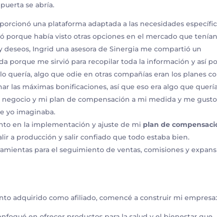
puerta se abría.
orcionó una plataforma adaptada a las necesidades específi
 porque había visto otras opciones en el mercado que tenía
y deseos, Ingrid una asesora de Sinergia me compartió un
a porque me sirvió para recopilar toda la información y así p
o quería, algo que odie en otras compañías eran los planes c
r las máximas bonificaciones, así que eso era algo que querí
de negocio y mi plan de compensación a mi medida y me gust
ue yo imaginaba.
to en la implementación y ajuste de mi
plan de compensaci
ir a producción y salir confiado que todo estaba bien.
amientas para el seguimiento de ventas, comisiones y expans
ento adquirido como afiliado, comencé a construir mi empresa
nfoqué en ofrecer productos para la salud y el bienestar que