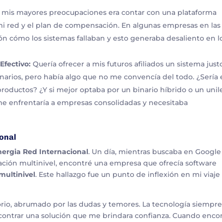
mis mayores preocupaciones era contar con una plataforma
mi red y el plan de compensación. En algunas empresas en las
n cómo los sistemas fallaban y esto generaba desaliento en l
fectivo:
Quería ofrecer a mis futuros afiliados un sistema just
narios, pero había algo que no me convencía del todo. ¿Sería 
roductos? ¿Y si mejor optaba por un binario híbrido o un unil
e enfrentaría a empresas consolidadas y necesitaba
ional
nergia Red Internacional
. Un día, mientras buscaba en Google
ción multinivel, encontré una empresa que ofrecía software
multinivel
. Este hallazgo fue un punto de inflexión en mi viaje
rio, abrumado por las dudas y temores. La tecnología siempr
ncontrar una solución que me brindara confianza. Cuando enco