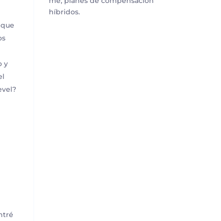
me, planes de compensación
híbridos.
 que
os
o y
el
evel?
e
ntré