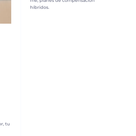
me, planes de compensación
híbridos.
r, tu