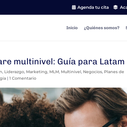
Agenda tu cita
Ac
Inicio
¿Quiénes somos?
re multinivel: Guía para Latam
ón
,
Liderazgo
,
Marketing
,
MLM
,
Multinivel
,
Negocios
,
Planes de
gía
|
1 Comentario