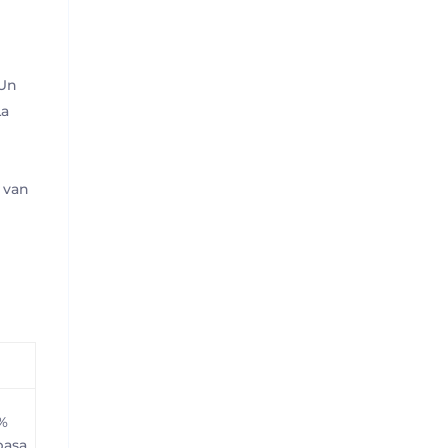
 Un
La
e van
%
pasa