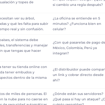
gualación y topes de
si cambio una regla después?
ecesitan ver su árbol,
¿La oficina se entiende en 5
as y qué les falta para subir
minutos? ¿Funciona bien en
empo real y sin confusión.
celular?
países, el sistema debe
¿Con qué pasarelas de pago d
ales, transferencias y manejar
México, Colombia, Perú ya
in que tengas que hacer
integran?
a tener su tienda online con
¿El distribuidor puede compart
uda tener embudos y
un link y cobrar directo desde
spectos dentro de la misma
ahí?
os de miles de personas. El
¿Dónde están sus servidores?
en la nube para no caerse en
¿Qué pasa si hay un ataque? ¿
as de seguridad automáticas.
cuánto respaldan?