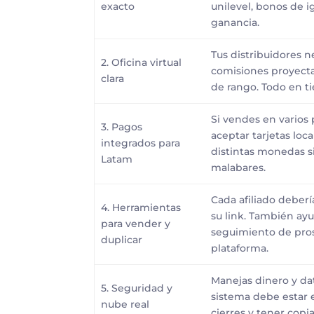
exacto
unilevel, bonos de i
ganancia.
Tus distribuidores n
2. Oficina virtual
comisiones proyectad
clara
de rango. Todo en ti
Si vendes en varios 
3. Pagos
aceptar tarjetas loc
integrados para
distintas monedas s
Latam
malabares.
Cada afiliado deberí
4. Herramientas
su link. También ay
para vender y
seguimiento de pro
duplicar
plataforma.
Manejas dinero y dat
5. Seguridad y
sistema debe estar 
nube real
cierres y tener copi