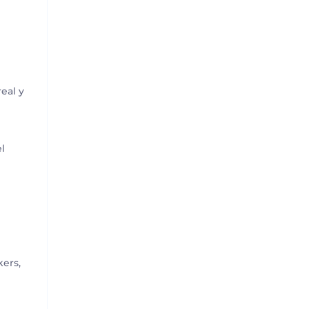
real y
el
kers,